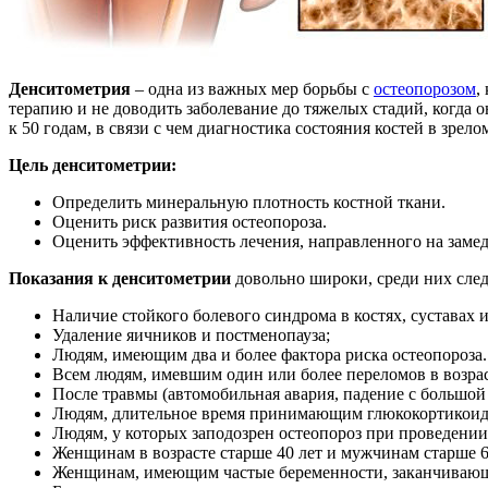
Денситометрия
– одна из важных мер борьбы с
остеопорозом
,
терапию и не доводить заболевание до тяжелых стадий, когда 
к 50 годам, в связи с чем диагностика состояния костей в зрел
Цель денситометрии:
Определить минеральную плотность костной ткани.
Оценить риск развития остеопороза.
Оценить эффективность лечения, направленного на заме
Показания к денситометрии
довольно широки, среди них след
Наличие стойкого болевого синдрома в костях, суставах 
Удаление яичников и постменопауза;
Людям, имеющим два и более фактора риска остеопороза.
Всем людям, имевшим один или более переломов в возраст
После травмы (автомобильная авария, падение с большой
Людям, длительное время принимающим глюкокортикоид
Людям, у которых заподозрен остеопороз при проведении
Женщинам в возрасте старше 40 лет и мужчинам старше 6
Женщинам, имеющим частые беременности, заканчивающие