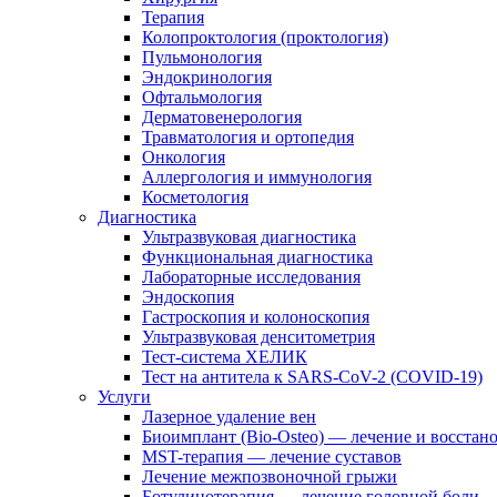
Терапия
Колопроктология (проктология)
Пульмонология
Эндокринология
Офтальмология
Дерматовенерология
Травматология и ортопедия
Онкология
Аллергология и иммунология
Косметология
Диагностика
Ультразвуковая диагностика
Функциональная диагностика
Лабораторные исследования
Эндоскопия
Гастроскопия и колоноскопия
Ультразвуковая денситометрия
Тест-система ХЕЛИК
Тест на антитела к SARS-CoV-2 (COVID-19)
Услуги
Лазерное удаление вен
Биоимплант (Bio-Osteo) — лечение и восстан
MST-терапия — лечение суставов
Лечение межпозвоночной грыжи
Ботулинотерапия — лечение головной боли