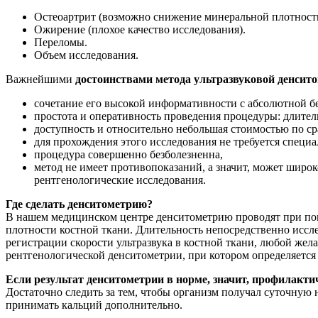
Остеоартрит (возможно снижение минеральной плотности
Ожирение (плохое качество исследования).
Переломы.
Объем исследования.
Важнейшими
достоинствами метода ультразвуковой денсит
сочетание его высокой информативности с абсолютной без
простота и оперативность проведения процедуры: длител
доступность и относительно небольшая стоимостью по с
для прохождения этого исследования не требуется специ
процедура совершенно безболезненна,
метод не имеет противопоказаний, а значит, может широ
рентгенологические исследования.
Где сделать денситометрию?
В нашем медицинском центре денситометрию проводят при пом
плотности костной ткани. Длительность непосредственно иссл
регистрации скорости ультразвука в костной ткани, любой жел
рентгенологической денситометрии, при котором определяется
Если результат денситометрии в норме, значит, профилакт
Достаточно следить за тем, чтобы организм получал суточную н
принимать кальций дополнительно.