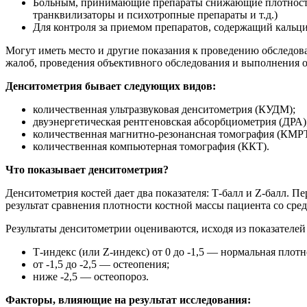
Больным, принимающие препараты снижающие плотность 
транквилизаторы и психотропные препараты и т.д.)
Для контроля за приемом препаратов, содержащий кальц
Могут иметь место и другие показания к проведению обследова
жалоб, проведения объективного обследования и выполнения 
Денситометрия бывает следующих видов:
количественная ультразвуковая денситометрия (КУДМ);
двуэнергетическая рентгеновская абсорбциометрия (ДРА)
количественная магнитно-резонансная томография (КМРТ
количественная компьютерная томография (ККТ).
Что показывает денситометрия?
Денситометрия костей дает два показателя: Т-балл и Z-балл. П
результат сравнения плотности костной массы пациента со сре
Результаты денситометрии оцениваются, исходя из показателей
Т-индекс (или Z-индекс) от 0 до -1,5 — нормальная плотн
от -1,5 до -2,5 — остеопения;
ниже -2,5 — остеопороз.
Факторы, влияющие на результат исследования: