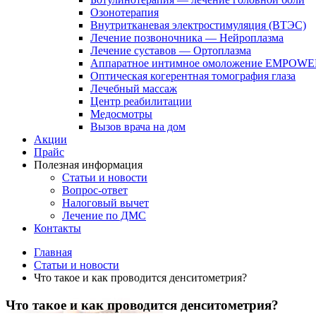
Озонотерапия
Внутритканевая электростимуляция (ВТЭС)
Лечение позвоночника — Нейроплазма
Лечение суставов — Ортоплазма
Аппаратное интимное омоложение EMPOW
Оптическая когерентная томография глаза
Лечебный массаж
Центр реабилитации
Медосмотры
Вызов врача на дом
Акции
Прайс
Полезная информация
Статьи и новости
Вопрос-ответ
Налоговый вычет
Лечение по ДМС
Контакты
Главная
Статьи и новости
Что такое и как проводится денситометрия?
Что такое и как проводится денситометрия?