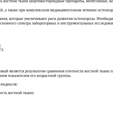
костной ткани (кортикостероидные препараты, мочегонные, к
ий, а также при комплексном медикаментозном лечении остеопор
ния, которые увеличивают риск развития остеопороза. Необходим
основного спектра лабораторных и инструментальных исследова
;
);
ервый является результатом сравнения плотности костной ткани п
дним показателем его возрастной группы.
 индексов:
ость костной ткани;