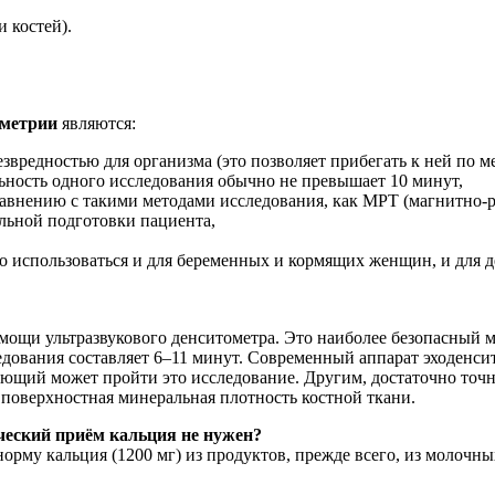
 костей).
ометрии
являются:
вредностью для организма (это позволяет прибегать к ней по м
ьность одного исследования обычно не превышает 10 минут,
равнению с такими методами исследования, как МРТ (магнитно-р
альной подготовки пациента,
ко использоваться и для беременных и кормящих женщин, и для 
ощи ультразвукового денситометра. Это наиболее безопасный 
едования составляет 6–11 минут. Современный аппарат эходенси
ающий может пройти это исследование. Другим, достаточно точн
 поверхностная минеральная плотность костной ткани.
ический приём кальция не нужен?
орму кальция (1200 мг) из продуктов, прежде всего, из молочны