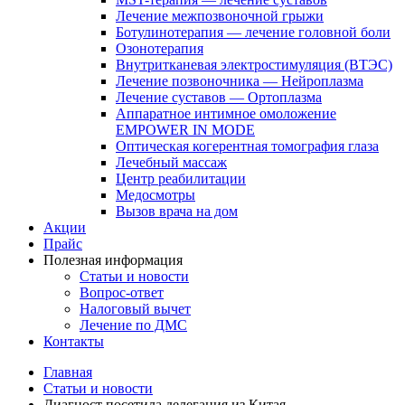
Лечение межпозвоночной грыжи
Ботулинотерапия — лечение головной боли
Озонотерапия
Внутритканевая электростимуляция (ВТЭС)
Лечение позвоночника — Нейроплазма
Лечение суставов — Ортоплазма
Аппаратное интимное омоложение
EMPOWER IN MODE
Оптическая когерентная томография глаза
Лечебный массаж
Центр реабилитации
Медосмотры
Вызов врача на дом
Акции
Прайс
Полезная информация
Статьи и новости
Вопрос-ответ
Налоговый вычет
Лечение по ДМС
Контакты
Главная
Статьи и новости
Диагност посетила делегация из Китая