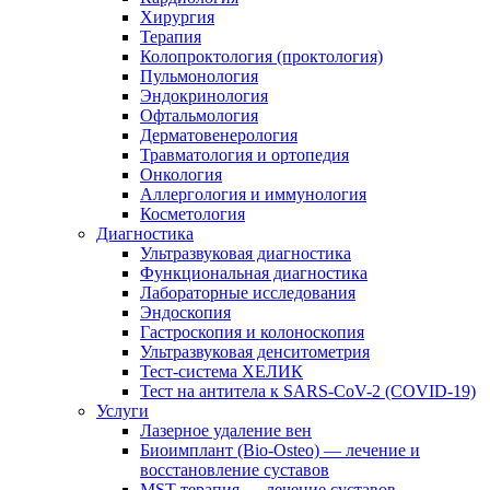
Хирургия
Терапия
Колопроктология (проктология)
Пульмонология
Эндокринология
Офтальмология
Дерматовенерология
Травматология и ортопедия
Онкология
Аллергология и иммунология
Косметология
Диагностика
Ультразвуковая диагностика
Функциональная диагностика
Лабораторные исследования
Эндоскопия
Гастроскопия и колоноскопия
Ультразвуковая денситометрия
Тест-система ХЕЛИК
Тест на антитела к SARS-CoV-2 (COVID-19)
Услуги
Лазерное удаление вен
Биоимплант (Bio-Osteo) — лечение и
восстановление суставов
MST-терапия — лечение суставов