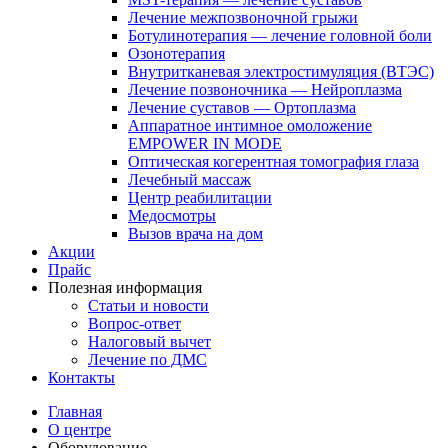
Лечение межпозвоночной грыжи
Ботулинотерапия — лечение головной боли
Озонотерапия
Внутритканевая электростимуляция (ВТЭС)
Лечение позвоночника — Нейроплазма
Лечение суставов — Ортоплазма
Аппаратное интимное омоложение
EMPOWER IN MODE
Оптическая когерентная томография глаза
Лечебный массаж
Центр реабилитации
Медосмотры
Вызов врача на дом
Акции
Прайс
Полезная информация
Статьи и новости
Вопрос-ответ
Налоговый вычет
Лечение по ДМС
Контакты
Главная
О центре
Оборудование