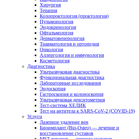
Хирургия
Терапия
Колопроктология (проктология)
Пульмонология
Эндокринология
Офтальмология
Дерматовенерология
Травматология и ортопедия
Онкология
Аллергология и иммунология
Косметология
Диагностика
Ультразвуковая диагностика
Функциональная диагностика
Лабораторные исследования
Эндоскопия
Гастроскопия и колоноскопия
Ультразвуковая денситометрия
Тест-система ХЕЛИК
Тест на антитела к SARS-CoV-2 (COVID-19)
Услуги
Лазерное удаление вен
Биоимплант (Bio-Osteo) — лечение и
восстановление суставов
MST-терапия — лечение суставов