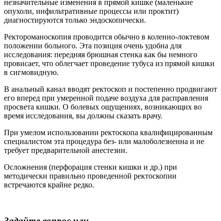
незначительные изменения в прямой кишке (маленькие
опухоли, инфильтративные процессы или проктит)
диагностируются только эндоскопически.
Ректороманоскопия проводится обычно в коленно-локтевом
положении больного. Эта позиция очень удобна для
исследования: передняя брюшная стенка как бы немного
провисает, что облегчает проведение тубуса из прямой кишки
в сигмовидную.
В анальный канал вводят ректоскоп и постепенно продвигают
его вперед при умеренной подаче воздуха для расправления
просвета кишки. О болевых ощущениях, возникающих во
время исследования, вы должны сказать врачу.
При умелом использовании ректоскопа квалифицированным
специалистом эта процедура без- или малоболезненна и не
требует предварительной анестезии.
Осложнения (перфорация стенки кишки и др.) при
методически правильно проведенной ректоскопии
встречаются крайне редко.
Задайте вопрос или