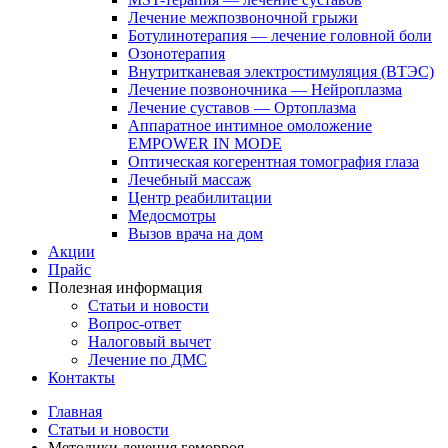
Лечение межпозвоночной грыжи
Ботулинотерапия — лечение головной боли
Озонотерапия
Внутритканевая электростимуляция (ВТЭС)
Лечение позвоночника — Нейроплазма
Лечение суставов — Ортоплазма
Аппаратное интимное омоложение
EMPOWER IN MODE
Оптическая когерентная томография глаза
Лечебный массаж
Центр реабилитации
Медосмотры
Вызов врача на дом
Акции
Прайс
Полезная информация
Статьи и новости
Вопрос-ответ
Налоговый вычет
Лечение по ДМС
Контакты
Главная
Статьи и новости
Методики лечения геморроя