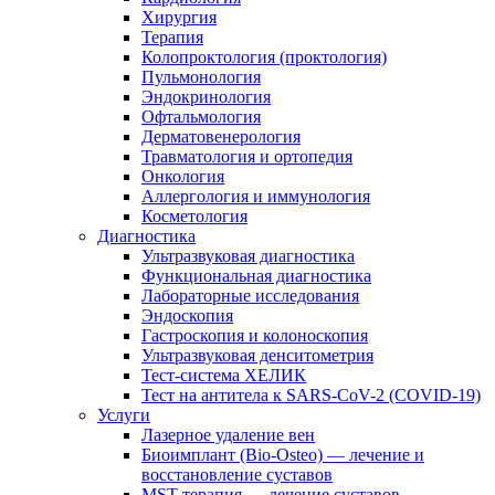
Хирургия
Терапия
Колопроктология (проктология)
Пульмонология
Эндокринология
Офтальмология
Дерматовенерология
Травматология и ортопедия
Онкология
Аллергология и иммунология
Косметология
Диагностика
Ультразвуковая диагностика
Функциональная диагностика
Лабораторные исследования
Эндоскопия
Гастроскопия и колоноскопия
Ультразвуковая денситометрия
Тест-система ХЕЛИК
Тест на антитела к SARS-CoV-2 (COVID-19)
Услуги
Лазерное удаление вен
Биоимплант (Bio-Osteo) — лечение и
восстановление суставов
MST-терапия — лечение суставов