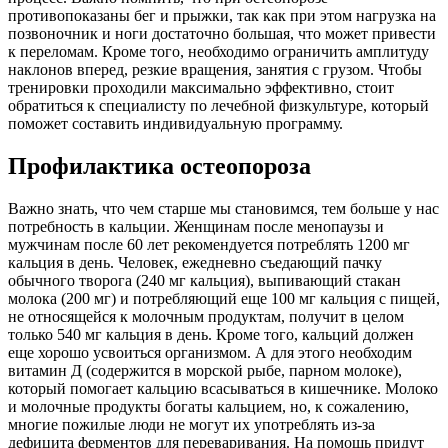
противопоказаны бег и прыжки, так как при этом нагрузка на
позвоночник и ноги достаточно большая, что может привести
к переломам. Кроме того, необходимо ограничить амплитуду
наклонов вперед, резкие вращения, занятия с грузом. Чтобы
тренировки проходили максимально эффективно, стоит
обратиться к специалисту по лечебной физкультуре, который
поможет составить индивидуальную программу.
Профилактика остеопороза
Важно знать, что чем старше мы становимся, тем больше у нас
потребность в кальции. Женщинам после менопаузы и
мужчинам после 60 лет рекомендуется потреблять 1200 мг
кальция в день. Человек, ежедневно съедающий пачку
обычного творога (240 мг кальция), выпивающий стакан
молока (200 мг) и потребляющий еще 100 мг кальция с пищей,
не относящейся к молочным продуктам, получит в целом
только 540 мг кальция в день. Кроме того, кальций должен
еще хорошо усвоиться организмом. А для этого необходим
витамин Д (содержится в морской рыбе, парном молоке),
который помогает кальцию всасываться в кишечнике. Молоко
и молочные продукты богаты кальцием, но, к сожалению,
многие пожилые люди не могут их употреблять из-за
дефицита ферментов для переваривания. На помощь придут