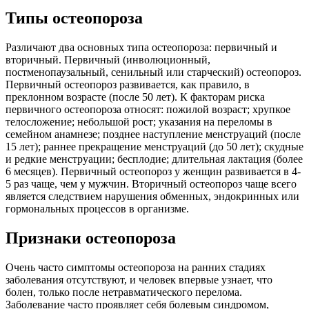
Типы остеопороза
Различают два основных типа остеопороза: первичный и
вторичный. Первичный (инволюционный,
постменопаузальный, сенильный или старческий) остеопороз.
Первичный остеопороз развивается, как правило, в
преклонном возрасте (после 50 лет). К факторам риска
первичного остеопороза относят: пожилой возраст; хрупкое
телосложение; небольшой рост; указания на переломы в
семейном анамнезе; позднее наступление менструаций (после
15 лет); раннее прекращение менструаций (до 50 лет); скудные
и редкие менструации; бесплодие; длительная лактация (более
6 месяцев). Первичный остеопороз у женщин развивается в 4-
5 раз чаще, чем у мужчин. Вторичный остеопороз чаще всего
является следствием нарушения обменных, эндокринных или
гормональных процессов в организме.
Признаки остеопороза
Очень часто симптомы остеопороза на ранних стадиях
заболевания отсутствуют, и человек впервые узнает, что
болен, только после нетравматического перелома.
Заболевание часто проявляет себя болевым синдромом,