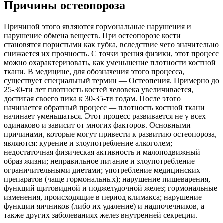
Причины остеопороза
Причиной этого являются гормональные нарушения и
нарушение обмена веществ. При остеопорозе кости
становятся пористыми как губка, вследствие чего значительно
снижается их прочность. С точки зрения физики, этот процесс
можно охарактеризовать, как уменьшение плотности костной
ткани. В медицине, для обозначения этого процесса,
существует специальный термин — Остеопения. Примерно до
25-30-ти лет плотность костей человека увеличивается,
достигая своего пика к 30-35-ти годам. После этого
начинается обратный процесс — плотность костной ткани
начинает уменьшаться. Этот процесс развивается не у всех
одинаково и зависит от многих факторов. Основными
причинами, которые могут привести к развитию остеопороза,
являются: курение и злоупотребление алкоголем;
недостаточная физическая активность и малоподвижный
образ жизни; неправильное питание и злоупотребление
ограничительными диетами; употребление медицинских
препаратов (чаще гормональных); нарушение пищеварения,
функций щитовидной и поджелудочной желез; гормональные
изменения, происходящие в период климакса; нарушение
функции яичников (либо их удаление) и надпочечников, а
также других заболеваниях желез внутренней секреции.