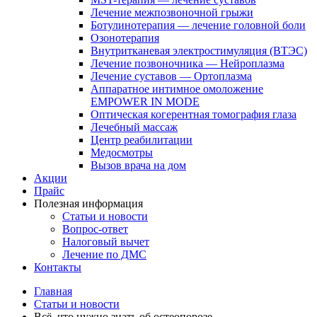
Лечение межпозвоночной грыжи
Ботулинотерапия — лечение головной боли
Озонотерапия
Внутритканевая электростимуляция (ВТЭС)
Лечение позвоночника — Нейроплазма
Лечение суставов — Ортоплазма
Аппаратное интимное омоложение
EMPOWER IN MODE
Оптическая когерентная томография глаза
Лечебный массаж
Центр реабилитации
Медосмотры
Вызов врача на дом
Акции
Прайс
Полезная информация
Статьи и новости
Вопрос-ответ
Налоговый вычет
Лечение по ДМС
Контакты
Главная
Статьи и новости
Всё, что нужно знать об остеопорозе