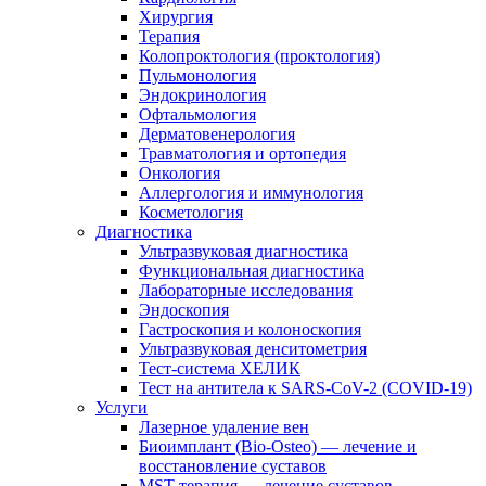
Хирургия
Терапия
Колопроктология (проктология)
Пульмонология
Эндокринология
Офтальмология
Дерматовенерология
Травматология и ортопедия
Онкология
Аллергология и иммунология
Косметология
Диагностика
Ультразвуковая диагностика
Функциональная диагностика
Лабораторные исследования
Эндоскопия
Гастроскопия и колоноскопия
Ультразвуковая денситометрия
Тест-система ХЕЛИК
Тест на антитела к SARS-CoV-2 (COVID-19)
Услуги
Лазерное удаление вен
Биоимплант (Bio-Osteo) — лечение и
восстановление суставов
MST-терапия — лечение суставов