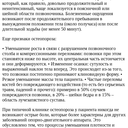
который, как правило, довольно продолжительный и
неинтенсивный, чаще локализуется в поясничной или
шейной области позвоночника. Болезненные ощущения
возникают после продолжительного пребывания в
вынужденном положении тела (около получаса) или после
длительной ходьбы (не менее 50 минут).
Еще признаки остеопороза:
• Уменьшение роста в связи с разрушением позвоночного
столба и компрессионными переломами: позвонки при этом
становятся ниже по высоте, их центральная часть истончается
и они деформируются. • Изменение осанки: сутулость и
выраженный наклон тела вперед. Это происходит из-за того,
что позвонки постепенно принимают клиновидную форму. •
Резкое уменьшение массы тела пациента. • Частые переломы
костей без повреждающего воздействия (то есть без серьезных
травм, падений и прочего): примерно в 50% случаев
повреждаются позвонки, в 20% – шейки бедра и в 15% –
область лучезапястного сустава.
При типичной клинике остеопороза у пациента никогда не
возникают острые боли, которые более характерны для других
заболеваний опорно-двигательного аппарата. Это
обусловлено тем, что процессы уменьшения плотности и