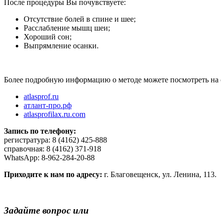
После процедуры Вы почувствуете:
Отсутствие болей в спине и шее;
Расслабление мышц шеи;
Хороший сон;
Выпрямление осанки.
⠀
Более подробную информацию о методе можете посмотреть на 
atlasprof.ru
атлант-про.рф
atlasprofilax.ru.com
Запись по телефону:
регистратура: 8 (4162) 425-888
справочная: 8 (4162) 371-918
WhatsApp: 8-962-284-20-88
Приходите к нам по адресу:
г. Благовещенск, ул. Ленина, 113.
Задайте вопрос или