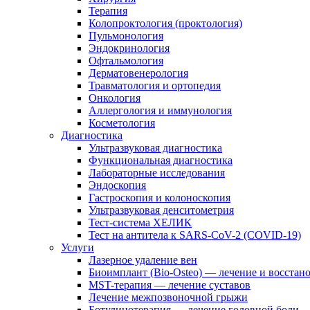
Терапия
Колопроктология (проктология)
Пульмонология
Эндокринология
Офтальмология
Дерматовенерология
Травматология и ортопедия
Онкология
Аллергология и иммунология
Косметология
Диагностика
Ультразвуковая диагностика
Функциональная диагностика
Лабораторные исследования
Эндоскопия
Гастроскопия и колоноскопия
Ультразвуковая денситометрия
Тест-система ХЕЛИК
Тест на антитела к SARS-CoV-2 (COVID-19)
Услуги
Лазерное удаление вен
Биоимплант (Bio-Osteo) — лечение и восстан
MST-терапия — лечение суставов
Лечение межпозвоночной грыжи
Ботулинотерапия — лечение головной боли