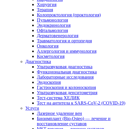
Хирургия
Терапия
Колопроктология (проктология)
Пульмонология
Эндокринология
Офтальмология
Дерматовенерология
Травматология и ортопедия
Онкология
Аллергология и иммунология
Косметология
Диагностика
Ультразвуковая диагностика
Функциональная диагностика
Лабораторные исследования
Эндоскопия
Гастроскопия и колоноскопия
Ультразвуковая денситометрия
Тест-система ХЕЛИК
Тест на антитела к SARS-CoV-2 (COVID-19)
Услуги
Лазерное удаление вен
Биоимплант (Bio-Osteo) — лечение и
восстановление суставов
MST-терапия — лечение суставов