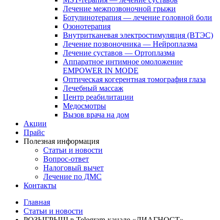
Лечение межпозвоночной грыжи
Ботулинотерапия — лечение головной боли
Озонотерапия
Внутритканевая электростимуляция (ВТЭС)
Лечение позвоночника — Нейроплазма
Лечение суставов — Ортоплазма
Аппаратное интимное омоложение
EMPOWER IN MODE
Оптическая когерентная томография глаза
Лечебный массаж
Центр реабилитации
Медосмотры
Вызов врача на дом
Акции
Прайс
Полезная информация
Статьи и новости
Вопрос-ответ
Налоговый вычет
Лечение по ДМС
Контакты
Главная
Статьи и новости
РОЗЫГРЫШ в Telegram-канале «ДИАГНОСТ»