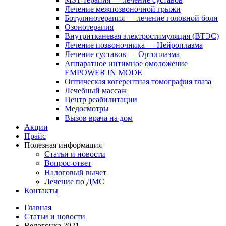
Лечение межпозвоночной грыжи
Ботулинотерапия — лечение головной боли
Озонотерапия
Внутритканевая электростимуляция (ВТЭС)
Лечение позвоночника — Нейроплазма
Лечение суставов — Ортоплазма
Аппаратное интимное омоложение
EMPOWER IN MODE
Оптическая когерентная томография глаза
Лечебный массаж
Центр реабилитации
Медосмотры
Вызов врача на дом
Акции
Прайс
Полезная информация
Статьи и новости
Вопрос-ответ
Налоговый вычет
Лечение по ДМС
Контакты
Главная
Статьи и новости
Велогонка 2021