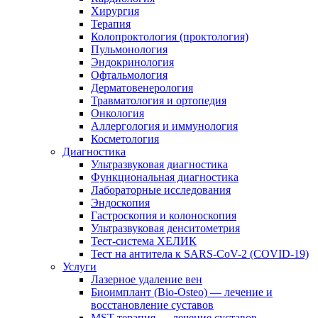
Хирургия
Терапия
Колопроктология (проктология)
Пульмонология
Эндокринология
Офтальмология
Дерматовенерология
Травматология и ортопедия
Онкология
Аллергология и иммунология
Косметология
Диагностика
Ультразвуковая диагностика
Функциональная диагностика
Лабораторные исследования
Эндоскопия
Гастроскопия и колоноскопия
Ультразвуковая денситометрия
Тест-система ХЕЛИК
Тест на антитела к SARS-CoV-2 (COVID-19)
Услуги
Лазерное удаление вен
Биоимплант (Bio-Osteo) — лечение и
восстановление суставов
MST-терапия — лечение суставов