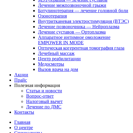
Лечение межпозвоночной грыжи
Ботулинотерапия — лечение головной боли
Озонотерапия
Внутритканевая электростимуляция (ВТЭС)
Лечение позвоночника — Нейроплазма
Лечение суставов — Ортоплазма
Аппаратное интимное омоложение
EMPOWER IN MODE
Оптическая когерентная томография глаза
Лечебный массаж
Центр реабилитации
Медосмотры
Вызов врача на дом
Акции
Прайс
Полезная информация
Статьи и новости
Вопрос-ответ
Налоговый вычет
Лечение по ДМС
Контакты
Главная
О центре
Специалисты