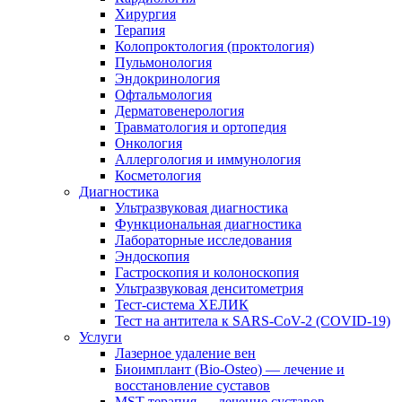
Хирургия
Терапия
Колопроктология (проктология)
Пульмонология
Эндокринология
Офтальмология
Дерматовенерология
Травматология и ортопедия
Онкология
Аллергология и иммунология
Косметология
Диагностика
Ультразвуковая диагностика
Функциональная диагностика
Лабораторные исследования
Эндоскопия
Гастроскопия и колоноскопия
Ультразвуковая денситометрия
Тест-система ХЕЛИК
Тест на антитела к SARS-CoV-2 (COVID-19)
Услуги
Лазерное удаление вен
Биоимплант (Bio-Osteo) — лечение и
восстановление суставов
MST-терапия — лечение суставов