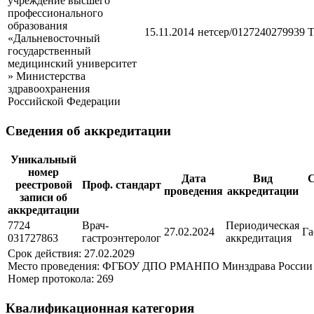
учреждение высшего
профессионального
образования
15.11.2014
нетсер/0127240279939
Т
«Дальневосточный
государственный
медицинский университет
» Министерства
здравоохранения
Российской Федерации
Сведения об аккредитации
Уникальный
номер
Дата
Вид
С
реестровой
Проф. стандарт
проведения
аккредитации
записи об
аккредитации
7724
Врач-
Периодическая
27.02.2024
Га
031727863
гастроэнтеролог
аккредитация
Срок действия: 27.02.2029
Место проведения: ФГБОУ ДПО РМАНПО Минздрава России
Номер протокола: 269
Квалификационная категория