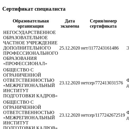
Сертификат специалиста
Образовательная
Дата
Серия/номер
организация
экзамена
сертификата
НЕГОСУДАРСТВЕННОЕ
ОБРАЗОВАТЕЛЬНОЕ
ЧАСТНОЕ УЧРЕЖДЕНИЕ
ДОПОЛНИТЕЛЬНОГО
25.12.2020
нет/1177243161486
Э
ПРОФЕССИОНАЛЬНОГО
ОБРАЗОВАНИЯ
«ПРОФЕССИОНАЛ»
ОБЩЕСТВО С
ОГРАНИЧЕННОЙ
ОТВЕТСТВЕННОСТЬЮ
Ф
23.12.2020
нетсер/772413031576
«МЕЖРЕГИОНАЛЬНЫЙ
д
ИНСТИТУТ
ПОДГОТОВКИ КАДРОВ»
ОБЩЕСТВО С
ОГРАНИЧЕННОЙ
ОТВЕТСТВЕННОСТЬЮ
Ф
23.12.2020
нетсер/1177242672519
«МЕЖРЕГИОНАЛЬНЫЙ
д
ИНСТИТУТ
ПОДГОТОВКИ КАДРОВ»