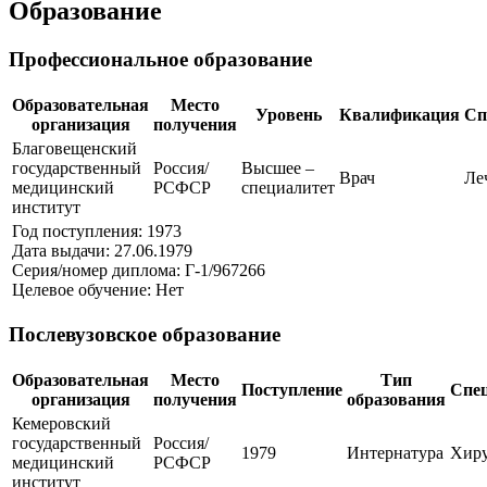
Образование
Профессиональное образование
Образовательная
Место
Уровень
Квалификация
Сп
организация
получения
Благовещенский
государственный
Россия/
Высшее –
Врач
Ле
медицинский
РСФСР
специалитет
институт
Год поступления: 1973
Дата выдачи: 27.06.1979
Серия/номер диплома: Г-1/967266
Целевое обучение: Нет
Послевузовское образование
Образовательная
Место
Тип
Поступление
Спе
организация
получения
образования
Кемеровский
государственный
Россия/
1979
Интернатура
Хиру
медицинский
РСФСР
институт