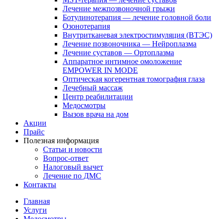
Лечение межпозвоночной грыжи
Ботулинотерапия — лечение головной боли
Озонотерапия
Внутритканевая электростимуляция (ВТЭС)
Лечение позвоночника — Нейроплазма
Лечение суставов — Ортоплазма
Аппаратное интимное омоложение
EMPOWER IN MODE
Оптическая когерентная томография глаза
Лечебный массаж
Центр реабилитации
Медосмотры
Вызов врача на дом
Акции
Прайс
Полезная информация
Статьи и новости
Вопрос-ответ
Налоговый вычет
Лечение по ДМС
Контакты
Главная
Услуги
Медосмотры