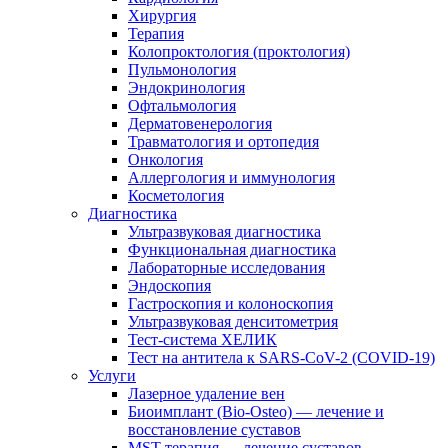
Хирургия
Терапия
Колопроктология (проктология)
Пульмонология
Эндокринология
Офтальмология
Дерматовенерология
Травматология и ортопедия
Онкология
Аллергология и иммунология
Косметология
Диагностика
Ультразвуковая диагностика
Функциональная диагностика
Лабораторные исследования
Эндоскопия
Гастроскопия и колоноскопия
Ультразвуковая денситометрия
Тест-система ХЕЛИК
Тест на антитела к SARS-CoV-2 (COVID-19)
Услуги
Лазерное удаление вен
Биоимплант (Bio-Osteo) — лечение и
восстановление суставов
MST-терапия — лечение суставов